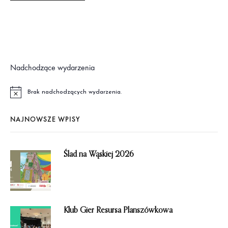
Nadchodzące wydarzenia
Brak nadchodzących wydarzenia.
P
o
w
NAJNOWSZE WPISY
i
a
d
o
m
Ślad na Wąskiej 2026
i
e
n
i
e
Klub Gier Resursa Planszówkowa