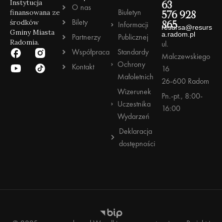
Instytucja
63
O nas
Biuletyn
finansowana ze
576 928
Bilety
środków
Informacji
865
resursa@resurs
Gminy Miasta
a.radom.pl
Partnerzy
Publicznej
Radomia.
ul.
Współpraca
Standardy
Malczewskiego
Ochrony
Kontakt
16
Małoletnich
26-600 Radom
Wizerunek
Pn.-pt., 8:00-
Uczestnika
16:00
Wydarzeń
Deklaracja
dostępności