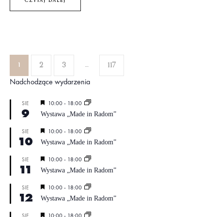
CZYTAJ DALEJ
1
…
2
3
117
Nadchodzące wydarzenia
W
10:00
-
18:00
SIE
9
y
Wystawa „Made in Radom”
r
ó
W
10:00
-
18:00
SIE
ż
10
y
n
Wystawa „Made in Radom”
r
i
ó
o
W
10:00
-
18:00
SIE
ż
n
11
y
n
Wystawa „Made in Radom”
e
r
i
ó
o
W
10:00
-
18:00
SIE
ż
n
12
y
n
Wystawa „Made in Radom”
e
r
i
ó
o
W
10:00
-
18:00
SIE