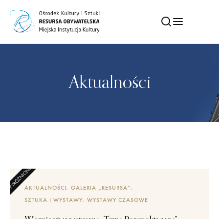
Aktualności
AKTUALNOŚCI
GALERIA „RESURSA”
SZTUKA I WYSTAWY
WYSTAWY CZASOWE