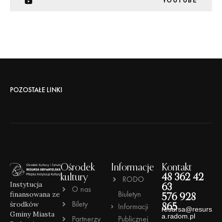
YOUTUBE
POZOSTAŁE LINKI
Ośrodek
Informacje
Kontakt
kultury
48 362 42
RODO
Instytucja
63
O nas
Biuletyn
finansowana ze
576 928
Bilety
środków
Informacji
865
resursa@resurs
Gminy Miasta
a.radom.pl
Partnerzy
Publicznej