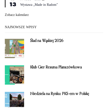
ż
n
13
y
n
Wystawa „Made in Radom”
e
r
i
ó
o
ż
Zobacz kalendarz
n
n
e
i
o
NAJNOWSZE WPISY
n
e
Ślad na Wąskiej 2026
Klub Gier Resursa Planszówkowa
Niedziela na Rynku: PKS-em w Polskę