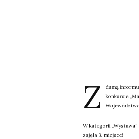
Z
dumą informuj
konkursie „M
Województwa
W kategorii „Wystawa” 
zajęła 3. miejsce!