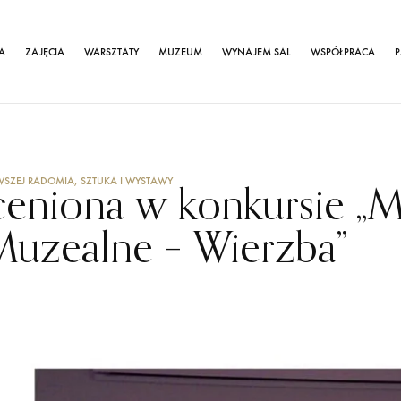
A
ZAJĘCIA
WARSZTATY
MUZEUM
WYNAJEM SAL
WSPÓŁPRACA
P
WSZEJ RADOMIA
,
SZTUKA I WYSTAWY
ceniona w konkursie „
Muzealne – Wierzba”