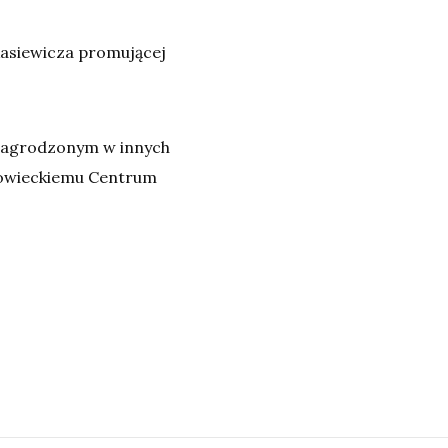
ukasiewicza promującej
 nagrodzonym w innych
owieckiemu Centrum