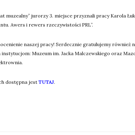
akat muzealny” jurorzy 3. miejsce przyznali pracy Karola Ł
ntu. Awers i rewers rzeczywistości PRL”.
docenienie naszej pracy! Serdecznie gratulujemy również
 instytucjom:
Muzeum im. Jacka Malczewskiego oraz Maz
ektrownia.
ch dostępna jest
TUTAJ
.