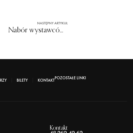
NASTĘPNY ARTYKUŁ
Nabór wystawców na Uliczkę Tradycji
POZOSTAŁE LINKI
RZY
BILETY
KONTAKT
Kontakt