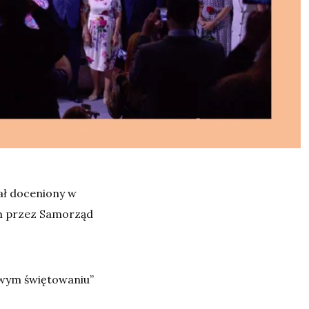
ał doceniony w
m przez Samorząd
owym świętowaniu”