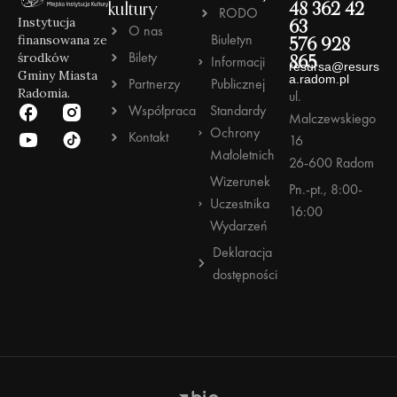
kultury
48 362 42
RODO
Instytucja
63
O nas
Biuletyn
finansowana ze
576 928
Bilety
środków
Informacji
865
resursa@resurs
Gminy Miasta
a.radom.pl
Partnerzy
Publicznej
Radomia.
ul.
Współpraca
Standardy
Malczewskiego
Ochrony
Kontakt
16
Małoletnich
26-600 Radom
Wizerunek
Pn.-pt., 8:00-
Uczestnika
16:00
Wydarzeń
Deklaracja
dostępności