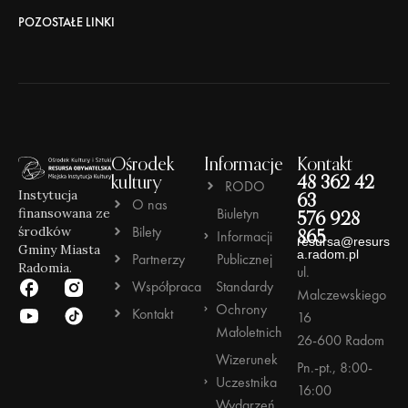
POZOSTAŁE LINKI
Ośrodek
Informacje
Kontakt
kultury
48 362 42
RODO
Instytucja
63
O nas
Biuletyn
finansowana ze
576 928
Bilety
środków
Informacji
865
resursa@resurs
Gminy Miasta
a.radom.pl
Partnerzy
Publicznej
Radomia.
ul.
Współpraca
Standardy
Malczewskiego
Ochrony
Kontakt
16
Małoletnich
26-600 Radom
Wizerunek
Pn.-pt., 8:00-
Uczestnika
16:00
Wydarzeń