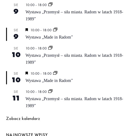
10:00
-
18:00
SIE
9
Wystawa „Przemysł – siła miasta. Radom w latach 1918-
1989”
10:00
-
18:00
SIE
W
9
y
Wystawa „Made in Radom”
r
ó
10:00
-
18:00
SIE
ż
10
n
Wystawa „Przemysł – siła miasta. Radom w latach 1918-
i
1989”
o
n
10:00
-
18:00
SIE
W
e
10
y
Wystawa „Made in Radom”
r
ó
10:00
-
18:00
SIE
ż
11
n
Wystawa „Przemysł – siła miasta. Radom w latach 1918-
i
1989”
o
n
e
Zobacz kalendarz
NAJNOWSZE WPISY