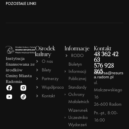
POZOSTAŁE LINKI
Ośrodek
Informacje
Kontakt
kultury
48 362 42
RODO
Instytucja
63
O nas
Biuletyn
finansowana ze
576 928
Bilety
środków
Informacji
865
resursa@resurs
Gminy Miasta
a.radom.pl
Partnerzy
Publicznej
Radomia.
ul.
Współpraca
Standardy
Malczewskiego
Ochrony
Kontakt
16
Małoletnich
26-600 Radom
Wizerunek
Pn.-pt., 8:00-
Uczestnika
16:00
Wydarzeń