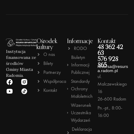
Ośrodek
Informacje
Kontakt
kultury
48 362 42
RODO
Instytucja
63
O nas
Biuletyn
finansowana ze
576 928
Bilety
środków
Informacji
865
resursa@resurs
Gminy Miasta
a.radom.pl
Partnerzy
Publicznej
Radomia.
ul.
Współpraca
Standardy
Malczewskiego
Ochrony
Kontakt
16
Małoletnich
26-600 Radom
Wizerunek
Pn.-pt., 8:00-
Uczestnika
16:00
Wydarzeń
Deklaracja