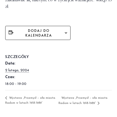
zastanawiać się nad tym, co w życiu jest ważniejsze. Wstęp: 15
zł.
DODAJ DO
KALENDARZA
SZCZEGÓŁY
Data:
2 lutego, 2024
Czas:
18:00 - 19:00
Wystawa „Przemysł – siła miasta.
Wystawa „Przemysł – siła miasta.
Radom w latach 1918-1989”
Radom w latach 1918-1989”