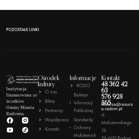
POZOSTAŁE LINKI
Ośrodek
Informacje
Kontakt
kultury
48 362 42
RODO
Instytucja
63
O nas
Biuletyn
finansowana ze
576 928
Bilety
środków
Informacji
865
resursa@resurs
Gminy Miasta
a.radom.pl
Partnerzy
Publicznej
Radomia.
ul.
Współpraca
Standardy
Malczewskiego
Ochrony
Kontakt
16
Małoletnich
26-600 Radom