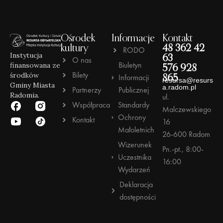
Ośrodek
Informacje
Kontakt
kultury
48 362 42
RODO
Instytucja
63
O nas
Biuletyn
finansowana ze
576 928
Bilety
środków
Informacji
865
resursa@resurs
Gminy Miasta
a.radom.pl
Partnerzy
Publicznej
Radomia.
ul.
Współpraca
Standardy
Malczewskiego
Ochrony
Kontakt
16
Małoletnich
26-600 Radom
Wizerunek
Pn.-pt., 8:00-
Uczestnika
16:00
Wydarzeń
Deklaracja
dostępności