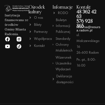
Ośrodek
Informacje
Kontakt
kultury
48 362 42
RODO
Instytucja
63
O nas
Biuletyn
finansowana ze
576 928
Bilety
środków
Informacji
865
resursa@resurs
Gminy Miasta
a.radom.pl
Partnerzy
Publicznej
Radomia.
ul.
Współpraca
Standardy
Malczewskiego
Ochrony
Kontakt
16
Małoletnich
26-600 Radom
Wizerunek
Pn.-pt., 8:00-
Uczestnika
16:00
Wydarzeń
Deklaracja
dostępności