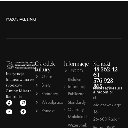
POZOSTAŁE LINKI
Ośrodek
Informacje
Kontakt
kultury
48 362 42
RODO
Instytucja
63
O nas
Biuletyn
finansowana ze
576 928
Bilety
środków
Informacji
865
resursa@resurs
Gminy Miasta
a.radom.pl
Partnerzy
Publicznej
Radomia.
ul.
Współpraca
Standardy
Malczewskiego
Ochrony
Kontakt
16
Małoletnich
26-600 Radom
Wizerunek
Pn.-pt., 8:00-