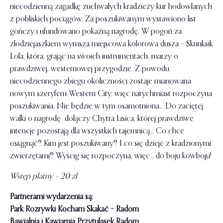
niecodzienną zagadkę zuchwałych kradzieży kur hodowlanych
z pobliskich pociągów. Za poszukiwanym wystawiono list
gończy i ufundowano pokaźną nagrodę. W pogoń za
złodziejaszkiem wyrusza miejscowa kolorowa dusza – Skunksik
Lola, która, grając na swoich instrumentach, marzy o
prawdziwej, westernowej przygodzie. Z powodu
niecodziennego zbiegu okoliczności zostaje mianowana
nowym szeryfem Western City, więc natychmiast rozpoczyna
poszukiwania. Nie będzie w tym osamotniona… Do zaciętej
walki o nagrodę dołączy Chytra Lisica, której prawdziwe
intencje pozostają dla wszystkich tajemnicą… Co chce
osiągnąć? Kim jest poszukiwany? I co się dzieje z kradzionymi
zwierzętami? Wyścig się rozpoczyna, więc… do boju kowboju!
Wstęp płatny – 20 zł
Partnerami wydarzenia są:
Park Rozrywki Kocham Skakać – Radom
Bawialnia i Kawiarnia Przytulasek Radom