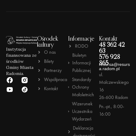
Ośrodek
Informacje
Kontakt
kultury
48 362 42
RODO
Instytucja
63
O nas
Biuletyn
finansowana ze
576 928
Bilety
środków
Informacji
865
resursa@resurs
Gminy Miasta
a.radom.pl
Partnerzy
Publicznej
Radomia.
ul.
Współpraca
Standardy
Malczewskiego
Ochrony
Kontakt
16
Małoletnich
26-600 Radom
Wizerunek
Pn.-pt., 8:00-
Uczestnika
16:00
Wydarzeń
Deklaracja
dostępności