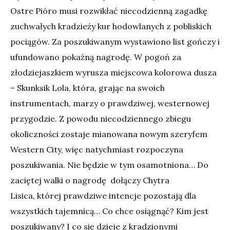
Ostre Pióro musi rozwikłać niecodzienną zagadkę
zuchwałych kradzieży kur hodowlanych z pobliskich
pociągów. Za poszukiwanym wystawiono list gończy i
ufundowano pokaźną nagrodę. W pogoń za
złodziejaszkiem wyrusza miejscowa kolorowa dusza
– Skunksik Lola, która, grając na swoich
instrumentach, marzy o prawdziwej, westernowej
przygodzie. Z powodu niecodziennego zbiegu
okoliczności zostaje mianowana nowym szeryfem
Western City, więc natychmiast rozpoczyna
poszukiwania. Nie będzie w tym osamotniona… Do
zaciętej walki o nagrodę dołączy Chytra
Lisica, której prawdziwe intencje pozostają dla
wszystkich tajemnicą… Co chce osiągnąć? Kim jest
poszukiwany? I co się dzieje z kradzionymi