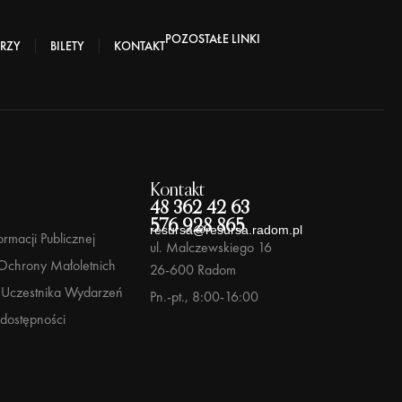
POZOSTAŁE LINKI
RZY
BILETY
KONTAKT
Kontakt
48 362 42 63
576 928 865
resursa@resursa.radom.pl
ormacji Publicznej
ul. Malczewskiego 16
Ochrony Małoletnich
26-600 Radom
Uczestnika Wydarzeń
Pn.-pt., 8:00-16:00
 dostępności