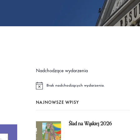
Nadchodzące wydarzenia
Brak nadchodzących wydarzenia.
P
o
w
NAJNOWSZE WPISY
i
a
d
o
m
Ślad na Wąskiej 2026
i
e
n