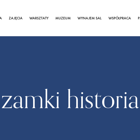
A
ZAJĘCIA
WARSZTATY
MUZEUM
WYNAJEM SAL
WSPÓŁPRACA
P
zamki historia