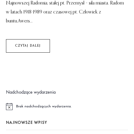
Najnowszej Radomia, stałej pt. Przemysł – siła miasta. Radom
w latach 1918-1989 oraz czasowej pt. Człowiek z
buntu.Awers...
CZYTAJ DALEJ
Nadchodzące wydarzenia
Brak nadchodzących wydarzenia.
P
o
w
NAJNOWSZE WPISY
i
a
d