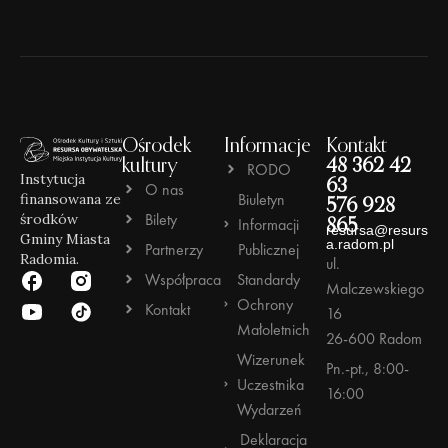
Ośrodek
Informacje
Kontakt
kultury
48 362 42
RODO
Instytucja
63
O nas
Biuletyn
finansowana ze
576 928
Bilety
środków
Informacji
865
resursa@resurs
Gminy Miasta
a.radom.pl
Partnerzy
Publicznej
Radomia.
ul.
Współpraca
Standardy
Malczewskiego
Ochrony
Kontakt
16
Małoletnich
26-600 Radom
Wizerunek
Pn.-pt., 8:00-
Uczestnika
16:00
Wydarzeń
Deklaracja