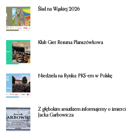
o
m
Ślad na Wąskiej 2026
i
e
n
i
e
Klub Gier Resursa Planszówkowa
Niedziela na Rynku: PKS-em w Polskę
Z głębokim smutkiem informujemy o śmierci
Jacka Garbowicza