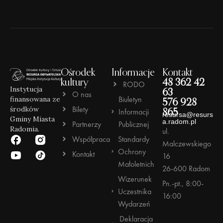
Ośrodek
Informacje
Kontakt
kultury
48 362 42
RODO
Instytucja
63
O nas
Biuletyn
finansowana ze
576 928
Bilety
środków
Informacji
865
resursa@resurs
Gminy Miasta
a.radom.pl
Partnerzy
Publicznej
Radomia.
ul.
Współpraca
Standardy
Malczewskiego
Ochrony
Kontakt
16
Małoletnich
26-600 Radom
Wizerunek
Pn.-pt., 8:00-
Uczestnika
16:00
Wydarzeń
Deklaracja