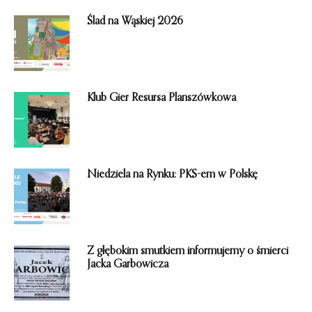
o
m
Ślad na Wąskiej 2026
i
e
n
i
e
Klub Gier Resursa Planszówkowa
Niedziela na Rynku: PKS-em w Polskę
Z głębokim smutkiem informujemy o śmierci
Jacka Garbowicza