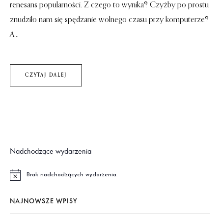
renesans popularności. Z czego to wynika? Czyżby po prostu
znudziło nam się spędzanie wolnego czasu przy komputerze?
A...
CZYTAJ DALEJ
Nadchodzące wydarzenia
Brak nadchodzących wydarzenia.
P
o
w
NAJNOWSZE WPISY
i
a
d