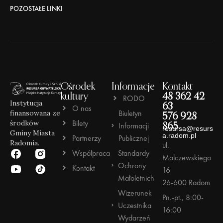
POZOSTAŁE LINKI
Ośrodek
Informacje
Kontakt
kultury
48 362 42
RODO
Instytucja
63
O nas
Biuletyn
finansowana ze
576 928
Bilety
środków
Informacji
865
resursa@resurs
Gminy Miasta
a.radom.pl
Partnerzy
Publicznej
Radomia.
ul.
Współpraca
Standardy
Malczewskiego
Ochrony
Kontakt
16
Małoletnich
26-600 Radom
Wizerunek
Pn.-pt., 8:00-
Uczestnika
16:00
Wydarzeń