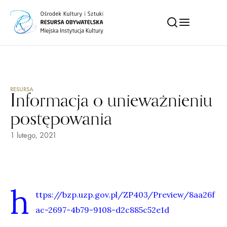
RESURSA
Informacja o unieważnieniu
postępowania
1 lutego, 2021
h
ttps://bzp.uzp.gov.pl/ZP403/Preview/8aa26f
ac-2697-4b79-9108-d2c885c52e1d