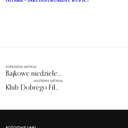
GITARA – JAKI INSTRUMENT KUPIĆ?
POPRZEDNI ARTYKUŁ
Bajkowe niedziele: repertuar na czerwiec
NASTĘPNY ARTYKUŁ
Klub Dobrego Filmu: ?xABo?
POZOSTAŁE LINKI