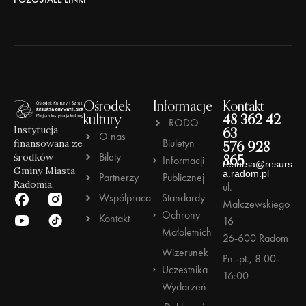
Ośrodek
Informacje
Kontakt
kultury
48 362 42
RODO
Instytucja
63
O nas
Biuletyn
finansowana ze
576 928
Bilety
środków
Informacji
865
resursa@resurs
Gminy Miasta
a.radom.pl
Partnerzy
Publicznej
Radomia.
ul.
Współpraca
Standardy
Malczewskiego
Ochrony
Kontakt
16
Małoletnich
26-600 Radom
Wizerunek
Pn.-pt., 8:00-
Uczestnika
16:00
Wydarzeń