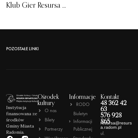
Klub Gier Resursa Planszówkowa
POZOSTAŁE LINKI
Ośrodek
Informacje
Kontakt
kultury
48 362 42
RODO
Instytucja
63
O nas
Biuletyn
finansowana ze
576 928
Bilety
środków
Informacji
865
resursa@resurs
Gminy Miasta
a.radom.pl
Partnerzy
Publicznej
Radomia.
ul.