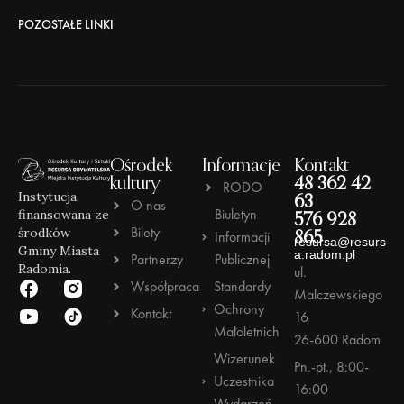
POZOSTAŁE LINKI
Ośrodek
Informacje
Kontakt
kultury
48 362 42
RODO
Instytucja
63
O nas
Biuletyn
finansowana ze
576 928
Bilety
środków
Informacji
865
resursa@resurs
Gminy Miasta
a.radom.pl
Partnerzy
Publicznej
Radomia.
ul.
Współpraca
Standardy
Malczewskiego
Ochrony
Kontakt
16
Małoletnich
26-600 Radom
Wizerunek
Pn.-pt., 8:00-
Uczestnika
16:00
Wydarzeń