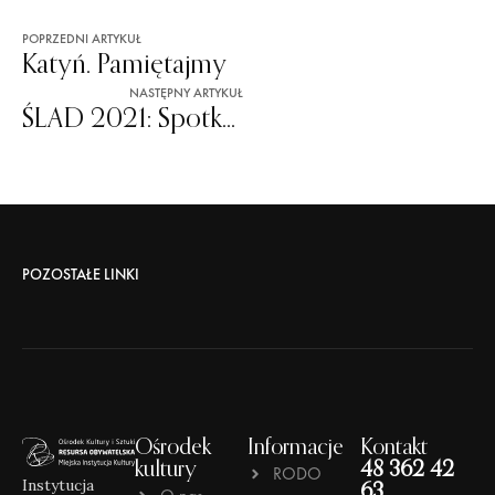
POPRZEDNI ARTYKUŁ
Katyń. Pamiętajmy
NASTĘPNY ARTYKUŁ
ŚLAD 2021: Spotkanie autorskie z Mikołajem Łozińskim
POZOSTAŁE LINKI
Ośrodek
Informacje
Kontakt
kultury
48 362 42
RODO
Instytucja
63