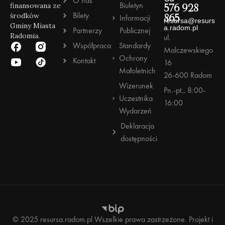
O nas
Biuletyn
finansowana ze
576 928
Bilety
środków
Informacji
865
resursa@resurs
Gminy Miasta
a.radom.pl
Partnerzy
Publicznej
Radomia.
ul.
Współpraca
Standardy
Malczewskiego
Ochrony
Kontakt
16
Małoletnich
26-600 Radom
Wizerunek
Pn.-pt., 8:00-
Uczestnika
16:00
Wydarzeń
Deklaracja
dostępności
© 2025 resursa.radom.pl Wszelkie prawa zastrzeżone. Projekt i