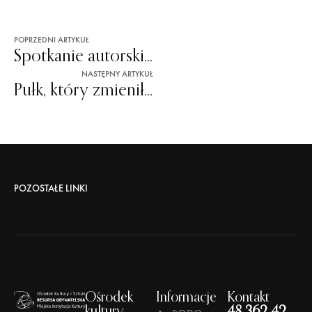
POPRZEDNI ARTYKUŁ
Spotkanie autorskie z Magdaleną Grzebałkowską
NASTĘPNY ARTYKUŁ
Pułk, który zmienił oblicze miasta. Retrospotkanie z wycieczką!
POZOSTAŁE LINKI
Ośrodek
Informacje
Kontakt
kultury
48 362 42