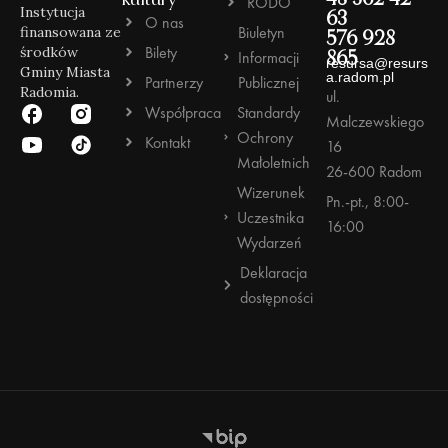
RODO
Instytucja
63
O nas
Biuletyn
finansowana ze
576 928
Bilety
środków
Informacji
865
resursa@resurs
Gminy Miasta
a.radom.pl
Partnerzy
Publicznej
Radomia.
ul.
Współpraca
Standardy
Malczewskiego
Ochrony
Kontakt
16
Małoletnich
26-600 Radom
Wizerunek
Pn.-pt., 8:00-
Uczestnika
16:00
Wydarzeń
Deklaracja
dostępności