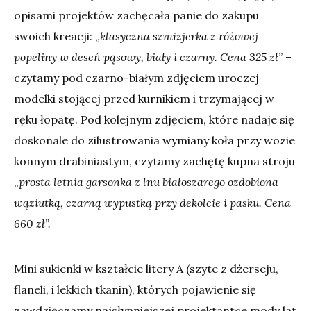
opisami projektów zachęcała panie do zakupu
swoich kreacji: „
klasyczna szmizjerka z różowej
popeliny w deseń pąsowy, biały i czarny. Cena 325 zł
” –
czytamy pod czarno-białym zdjęciem uroczej
modelki stojącej przed kurnikiem i trzymającej w
ręku łopatę. Pod kolejnym zdjęciem, które nadaje się
doskonale do zilustrowania wymiany koła przy wozie
konnym drabiniastym, czytamy zachętę kupna stroju
„
prosta letnia garsonka z lnu białoszarego ozdobiona
wąziutką, czarną wypustką przy dekolcie i pasku. Cena
660 zł”.
Mini sukienki w kształcie litery A (szyte z dżerseju,
flaneli, i lekkich tkanin), których pojawienie się
zawdzięczamy najsłynniejszej projektantce mody lat