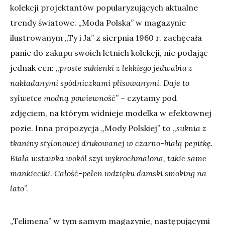
kolekcji projektantów popularyzujących aktualne
trendy światowe. „Moda Polska” w magazynie
ilustrowanym „Ty i Ja” z sierpnia 1960 r. zachęcała
panie do zakupu swoich letnich kolekcji, nie podając
jednak cen: „
proste sukienki z lekkiego jedwabiu z
nakładanymi spódniczkami plisowanymi. Daje to
sylwetce modną powiewność
” – czytamy pod
zdjęciem, na którym widnieje modelka w efektownej
pozie. Inna propozycja „Mody Polskiej” to „
suknia z
tkaniny stylonowej drukowanej w czarno-białą pepitkę.
Biała wstawka wokół szyi wykrochmalona, takie same
mankieciki. Całość-pełen wdzięku damski smoking na
lato
”.
„Telimena” w tym samym magazynie, następującymi