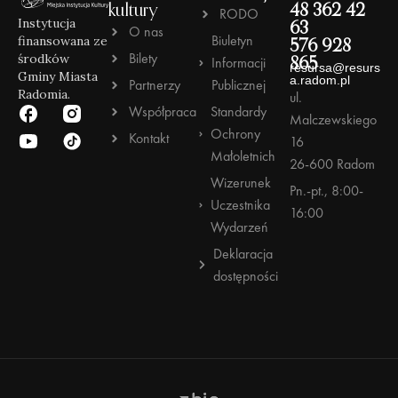
kultury
48 362 42
RODO
Instytucja
63
O nas
Biuletyn
finansowana ze
576 928
Bilety
środków
Informacji
865
resursa@resurs
Gminy Miasta
a.radom.pl
Partnerzy
Publicznej
Radomia.
ul.
Współpraca
Standardy
Malczewskiego
Ochrony
Kontakt
16
Małoletnich
26-600 Radom
Wizerunek
Pn.-pt., 8:00-
Uczestnika
16:00
Wydarzeń
Deklaracja
dostępności