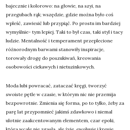
bajecznie i kolorowo: na głowie, na szyi, na
przegubach rąk; wszędzie, gdzie można było coś
wpleść, zawiesić lub przypiąć. Po prostu im bardziej
wymyślnie- tym lepiej. Taki to był czas, taki styl i tacy
ludzie. Mentalność i temperament przeplecione
różnorodnym barwami stanowiły inspiracje,
torowały drogę do poszukiwań, kreowania
osobowości ciekawych i nietuzinkowych.
Moda lubi powracać, zataczać kręgi, tworzyć
swoiste pętle w czasie, w którym nic nie przemija
bezpowrotnie. Zmienia się forma, po to tylko, żeby za
parę lat przypomnieć jakimś zdawkowo i niemal
ulotnie zaakcentowanym elementem, czar epoki,
która wcale nie zgasła, ale żyje, ewoluuje i kreuje