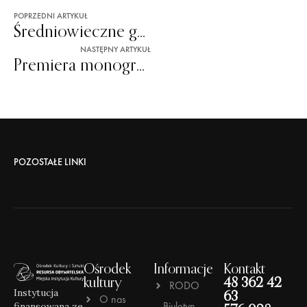
POPRZEDNI ARTYKUŁ
Średniowieczne gry i zabawy
NASTĘPNY ARTYKUŁ
Premiera monografii „Dzieje Radomia”
POZOSTAŁE LINKI
Ośrodek
Informacje
Kontakt
kultury
48 362 42
RODO
Instytucja
63
O nas
Biuletyn
finansowana ze