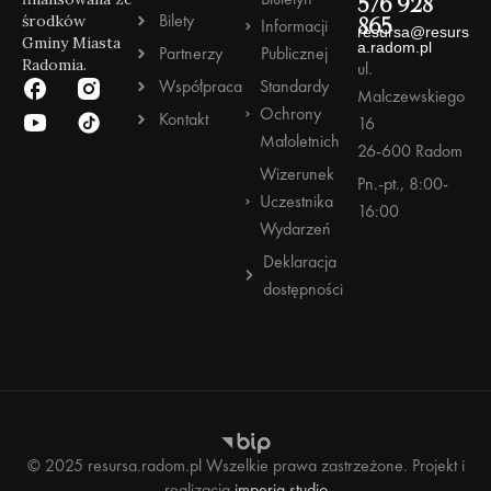
576 928
Bilety
środków
Informacji
865
resursa@resurs
Gminy Miasta
a.radom.pl
Partnerzy
Publicznej
Radomia.
ul.
Współpraca
Standardy
Malczewskiego
Ochrony
Kontakt
16
Małoletnich
26-600 Radom
Wizerunek
Pn.-pt., 8:00-
Uczestnika
16:00
Wydarzeń
Deklaracja
dostępności
© 2025 resursa.radom.pl Wszelkie prawa zastrzeżone. Projekt i
realizacja
imperia.studio