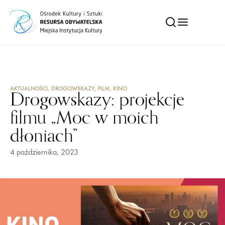
AKTUALNOŚCI
,
DROGOWSKAZY
,
FILM
,
KINO
Drogowskazy: projekcje
filmu „Moc w moich
dłoniach”
4 października, 2023