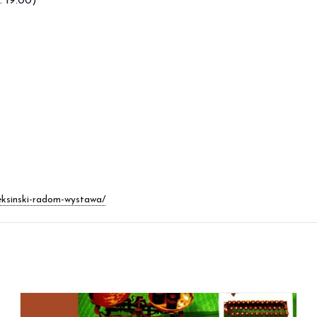
. 19.00)
beksinski-radom-wystawa/