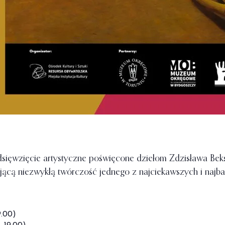
ięwzięcie artystyczne poświęcone dziełom Zdzisława Beks
jącą niezwykłą twórczość jednego z najciekawszych i najbar
9.00)