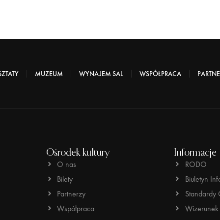
ZTATY
MUZEUM
WYNAJEM SAL
WSPÓŁPRACA
PARTNE
Ośrodek kultury
Informacje
O nas
RODO
Bilety
Biuletyn Inf
Partnerzy
Standardy 
Współpraca
Wizerunek 