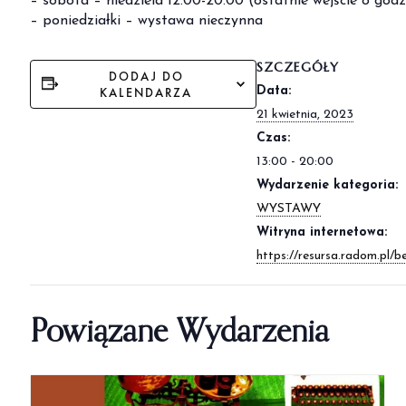
– sobota – niedziela 12.00-20.00 (ostatnie wejście o godz
– poniedziałki – wystawa nieczynna
SZCZEGÓŁY
DODAJ DO
KALENDARZA
Data:
21 kwietnia, 2023
Czas:
13:00 - 20:00
Wydarzenie kategoria:
WYSTAWY
Witryna internetowa:
https://resursa.radom.pl/
Powiązane Wydarzenia