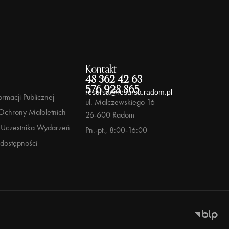
Kontakt
48 362 42 63
576 928 865
resursa@resursa.radom.pl
ormacji Publicznej
ul. Malczewskiego 16
Ochrony Małoletnich
26-600 Radom
Uczestnika Wydarzeń
Pn.-pt., 8:00-16:00
 dostępności