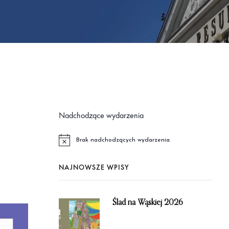
Nadchodzące wydarzenia
Brak nadchodzących wydarzenia.
P
o
w
NAJNOWSZE WPISY
i
a
d
o
m
Ślad na Wąskiej 2026
i
e
n