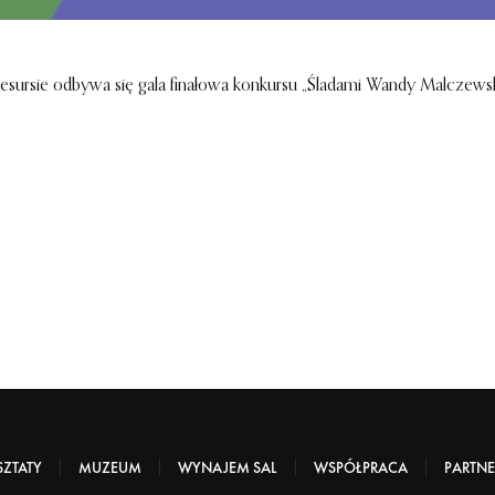
 Resursie odbywa się gala finałowa konkursu „Śladami Wandy Malczewski
ZTATY
MUZEUM
WYNAJEM SAL
WSPÓŁPRACA
PARTNE