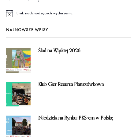
Brak nadchodzących wydarzenia.
P
o
w
NAJNOWSZE WPISY
i
a
d
o
m
Ślad na Wąskiej 2026
i
e
n
i
e
Klub Gier Resursa Planszówkowa
Niedziela na Rynku: PKS-em w Polskę