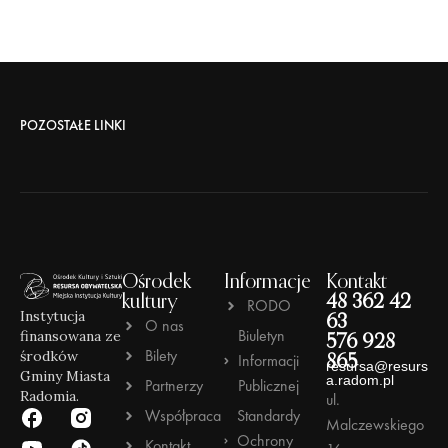
POZOSTAŁE LINKI
Ośrodek
Informacje
Kontakt
kultury
48 362 42
RODO
Instytucja
63
O nas
Biuletyn
finansowana ze
576 928
Bilety
środków
Informacji
865
resursa@resurs
Gminy Miasta
a.radom.pl
Partnerzy
Publicznej
Radomia.
ul.
Współpraca
Standardy
Malczewskiego
Ochrony
Kontakt