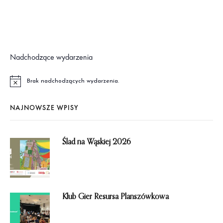
Nadchodzące wydarzenia
Brak nadchodzących wydarzenia.
P
o
w
NAJNOWSZE WPISY
i
a
d
o
m
Ślad na Wąskiej 2026
i
e
n
i
e
Klub Gier Resursa Planszówkowa