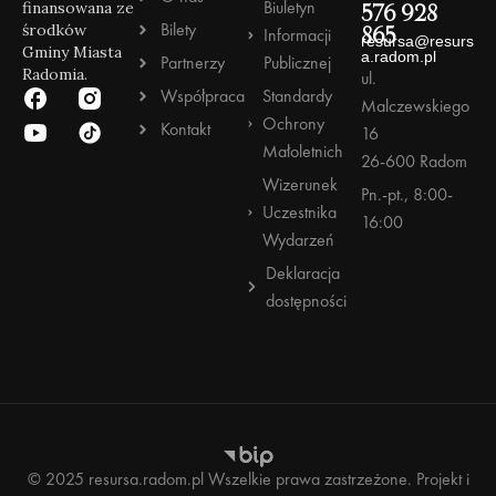
Biuletyn
finansowana ze
576 928
Bilety
środków
Informacji
865
resursa@resurs
Gminy Miasta
a.radom.pl
Partnerzy
Publicznej
Radomia.
ul.
Współpraca
Standardy
Malczewskiego
Ochrony
Kontakt
16
Małoletnich
26-600 Radom
Wizerunek
Pn.-pt., 8:00-
Uczestnika
16:00
Wydarzeń
Deklaracja
dostępności
© 2025 resursa.radom.pl Wszelkie prawa zastrzeżone. Projekt i