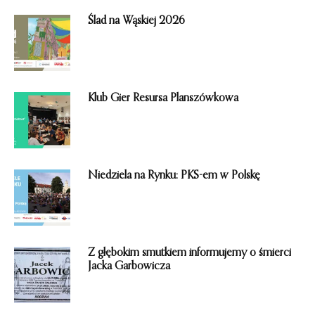
o
m
Ślad na Wąskiej 2026
i
e
n
i
e
Klub Gier Resursa Planszówkowa
Niedziela na Rynku: PKS-em w Polskę
Z głębokim smutkiem informujemy o śmierci
Jacka Garbowicza