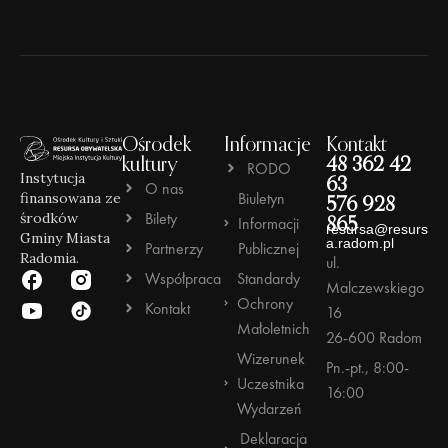
Ośrodek
Informacje
Kontakt
kultury
48 362 42
RODO
Instytucja
63
O nas
Biuletyn
finansowana ze
576 928
Bilety
środków
Informacji
865
resursa@resurs
Gminy Miasta
a.radom.pl
Partnerzy
Publicznej
Radomia.
ul.
Współpraca
Standardy
Malczewskiego
Ochrony
Kontakt
16
Małoletnich
26-600 Radom
Wizerunek
Pn.-pt., 8:00-
Uczestnika
16:00
Wydarzeń
Deklaracja