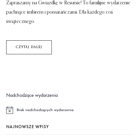
Zapraszamy na Gwiazdkę w Resursie! To familijne wydarzenie
pachnące imbirem i pomarańczami. Dla każdego coś
świątecznego.
CZYTAJ DALEJ
Nadchodzące wydarzenia
Brak nadchodzących wydarzenia.
P
o
w
NAJNOWSZE WPISY
i
a
d